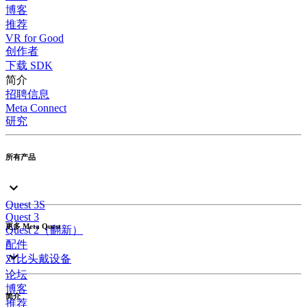
博客
推荐
VR for Good
创作者
下载 SDK
简介
招聘信息
Meta Connect
研究
所有产品
Quest 3S
Quest 3
更多 Meta Quest
Quest 2（翻新）
配件
对比头戴设备
论坛
博客
简介
推荐