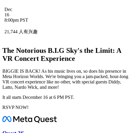
Dec
16
8:00pm PST
21,744 人有兴趣
The Notorious B.I.G Sky's the Limit: A
VR Concert Experience
BIGGIE IS BACK! As his music lives on, so does his presence in
Meta Horizon Worlds. We're bringing you a jam-packed, hour-long
VR concert experience like no other, with special guests Diddy,
Latto, Nardo Wick, and more!
It all starts December 16 at 6 PM PST.
RSVP NOW!