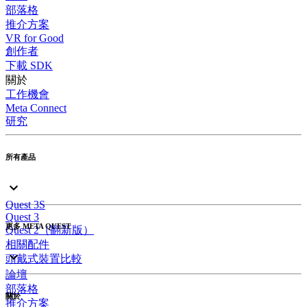
部落格
推介方案
VR for Good
創作者
下載 SDK
關於
工作機會
Meta Connect
研究
所有產品
Quest 3S
Quest 3
更多 META QUEST
Quest 2（翻新版）
相關配件
頭戴式裝置比較
論壇
部落格
關於
推介方案