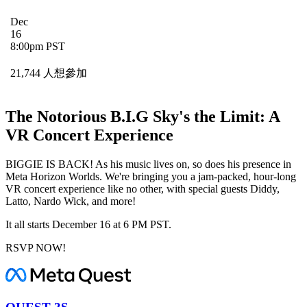
Dec
16
8:00pm PST
21,744 人想參加
The Notorious B.I.G Sky's the Limit: A
VR Concert Experience
BIGGIE IS BACK! As his music lives on, so does his presence in
Meta Horizon Worlds. We're bringing you a jam-packed, hour-long
VR concert experience like no other, with special guests Diddy,
Latto, Nardo Wick, and more!
It all starts December 16 at 6 PM PST.
RSVP NOW!