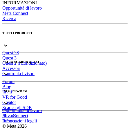
INFORMAZIONI
Opportunità di lavoro
Meta Connect
Ricerca
TUTTI I PRODOTTI
Quest 3S
Quest 3
ALTRO SU META QUEST
Quest 2 (ricondizionato)
Accessori
Confronta i visori
Forum
Blog
INFORMAZIONI
Inviti
VR for Good
Creator
Scarica gli SDK
Opportunità di lavoro
Meta Connect
Privacy
Ricerca
Informazioni legali
© Meta 2026