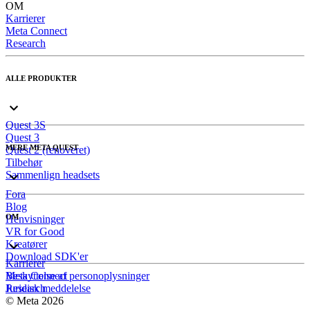
OM
Karrierer
Meta Connect
Research
ALLE PRODUKTER
Quest 3S
Quest 3
MERE META QUEST
Quest 2 (renoveret)
Tilbehør
Sammenlign headsets
Fora
Blog
OM
Henvisninger
VR for Good
Kreatører
Download SDK'er
Karrierer
Meta Connect
Beskyttelse af personoplysninger
Research
Juridisk meddelelse
© Meta 2026