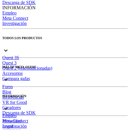
Descarga de SDK
INFORMACIÓN
Empleo
Meta Connect
Investigación
TODOS LOS PRODUCTOS
Quest 3S
Quest 3
MÁS DE META QUEST
Quest 2 (reacondicionadas)
Accesorios
Compara gafas
Foros
Blog
INFORMACIÓN
Referencias
VR for Good
Creadores
Descarga de SDK
Empleo
Meta Connect
Privacidad
Investigación
Legal