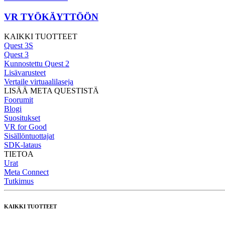
VR TYÖKÄYTTÖÖN
KAIKKI TUOTTEET
Quest 3S
Quest 3
Kunnostettu Quest 2
Lisävarusteet
Vertaile virtuaalilaseja
LISÄÄ META QUESTISTÄ
Foorumit
Blogi
Suositukset
VR for Good
Sisällöntuottajat
SDK-lataus
TIETOA
Urat
Meta Connect
Tutkimus
KAIKKI TUOTTEET