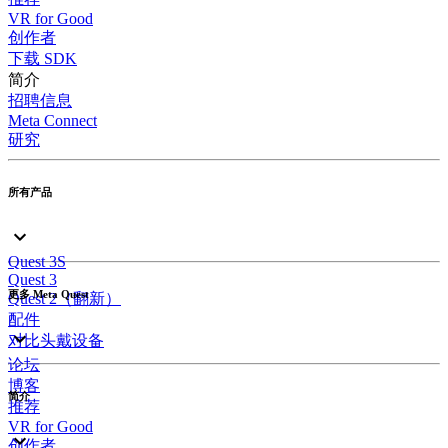
VR for Good
创作者
下载 SDK
简介
招聘信息
Meta Connect
研究
所有产品
Quest 3S
Quest 3
更多 Meta Quest
Quest 2（翻新）
配件
对比头戴设备
论坛
博客
简介
推荐
VR for Good
创作者