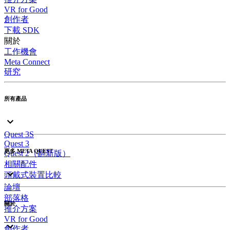
VR for Good
創作者
下載 SDK
關於
工作機會
Meta Connect
研究
所有產品
Quest 3S
Quest 3
更多 META QUEST
Quest 2（翻新版）
相關配件
頭戴式裝置比較
論壇
部落格
關於
推介方案
VR for Good
創作者