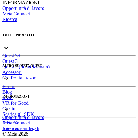
INFORMAZIONI
Opportunità di lavoro
Meta Connect
Ricerca
TUTTI I PRODOTTI
Quest 3S
Quest 3
ALTRO SU META QUEST
Quest 2 (ricondizionato)
Accessori
Confronta i visori
Forum
Blog
INFORMAZIONI
Inviti
VR for Good
Creator
Scarica gli SDK
Opportunità di lavoro
Meta Connect
Privacy
Ricerca
Informazioni legali
© Meta 2026