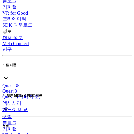
블로그
리퍼럴
VR for Good
크리에이터
SDK 다운로드
정보
채용 정보
Meta Connect
연구
모든 제품
Quest 3S
Quest 3
더 많은 META QUEST 제품
Quest 2(리퍼 제품)
액세서리
헤드셋 비교
포럼
블로그
정보
리퍼럴