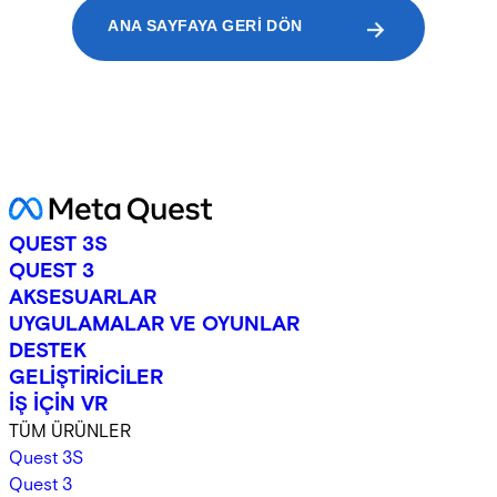
ANA SAYFAYA GERI DÖN
QUEST 3S
QUEST 3
AKSESUARLAR
UYGULAMALAR VE OYUNLAR
DESTEK
GELİŞTİRİCİLER
İŞ İÇİN VR
TÜM ÜRÜNLER
Quest 3S
Quest 3