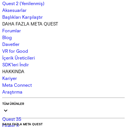
Quest 2 (Yenilenmiş)
Aksesuarlar
Başlıkları Karşılaştır
DAHA FAZLA META QUEST
Forumlar
Blog
Davetler
VR for Good
İçerik Üreticileri
SDK'leri İndir
HAKKINDA
Kariyer
Meta Connect
Araştırma
TÜM ÜRÜNLER
Quest 3S
DAHA FAZLA META QUEST
Quest 3