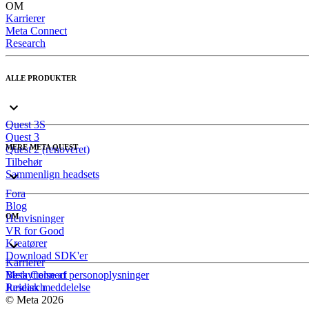
OM
Karrierer
Meta Connect
Research
ALLE PRODUKTER
Quest 3S
Quest 3
MERE META QUEST
Quest 2 (renoveret)
Tilbehør
Sammenlign headsets
Fora
Blog
OM
Henvisninger
VR for Good
Kreatører
Download SDK'er
Karrierer
Meta Connect
Beskyttelse af personoplysninger
Research
Juridisk meddelelse
© Meta 2026