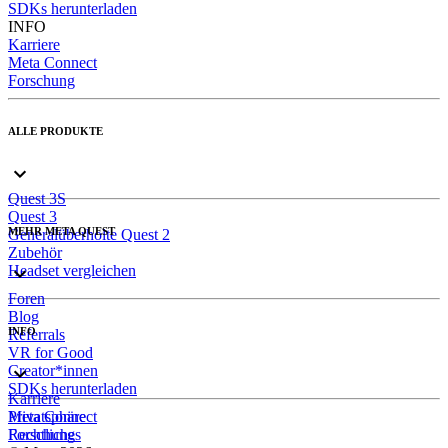
SDKs herunterladen
INFO
Karriere
Meta Connect
Forschung
ALLE PRODUKTE
Quest 3S
Quest 3
MEHR META QUEST
Generalüberholte Quest 2
Zubehör
Headset vergleichen
Foren
Blog
INFO
Referrals
VR for Good
Creator*innen
SDKs herunterladen
Karriere
Meta Connect
Privatsphäre
Forschung
Rechtliches