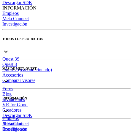
Descargar SDK
INFORMACIÓN
Empleos
Meta Connect
Investigación
TODOS LOS PRODUCTOS
Quest 3S
Quest 3
MÁS DE META QUEST
Quest 2 (reacondicionado)
Accesorios
Comparar visores
Foros
Blog
INFORMACIÓN
Invitaciones
VR for Good
Creadores
Descargar SDK
Empleos
Meta Connect
Privacidad
Investigación
Condiciones