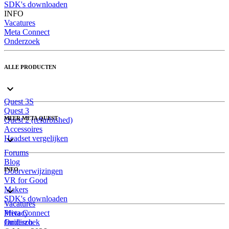
SDK's downloaden
INFO
Vacatures
Meta Connect
Onderzoek
ALLE PRODUCTEN
Quest 3S
Quest 3
MEER META QUEST
Quest 2 (refurbished)
Accessoires
Headset vergelijken
Forums
Blog
INFO
Doorverwijzingen
VR for Good
Makers
SDK's downloaden
Vacatures
Meta Connect
Privacy
Onderzoek
Juridisch