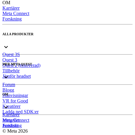
OM
Karriärer
Meta Connect
Forskning
ALLA PRODUKTER
Quest 3S
Quest 3
MER META QUEST
Quest 2 (renoverad)
Tillbehör
Jämför headset
Forum
Blogg
OM
Hänvisningar
VR for Good
Kreatörer
Ladda ned SDK:er
Karriärer
Meta Connect
Integritet
Forskning
Juridiskt
© Meta 2026