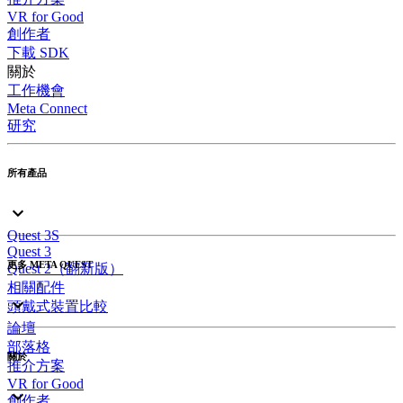
VR for Good
創作者
下載 SDK
關於
工作機會
Meta Connect
研究
所有產品
Quest 3S
Quest 3
更多 META QUEST
Quest 2（翻新版）
相關配件
頭戴式裝置比較
論壇
部落格
關於
推介方案
VR for Good
創作者