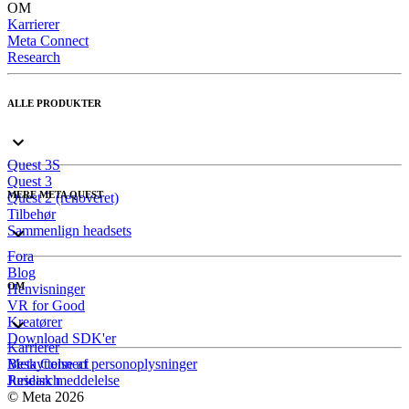
OM
Karrierer
Meta Connect
Research
ALLE PRODUKTER
Quest 3S
Quest 3
MERE META QUEST
Quest 2 (renoveret)
Tilbehør
Sammenlign headsets
Fora
Blog
OM
Henvisninger
VR for Good
Kreatører
Download SDK'er
Karrierer
Meta Connect
Beskyttelse af personoplysninger
Research
Juridisk meddelelse
© Meta 2026