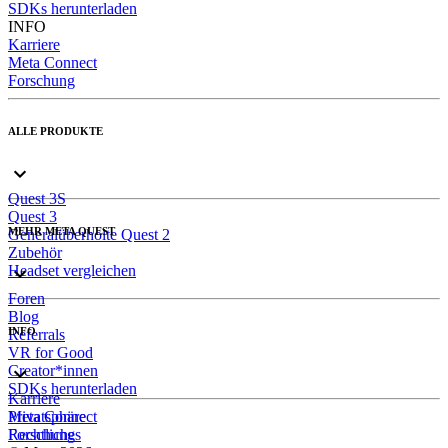
SDKs herunterladen
INFO
Karriere
Meta Connect
Forschung
ALLE PRODUKTE
Quest 3S
Quest 3
MEHR META QUEST
Generalüberholte Quest 2
Zubehör
Headset vergleichen
Foren
Blog
INFO
Referrals
VR for Good
Creator*innen
SDKs herunterladen
Karriere
Meta Connect
Privatsphäre
Forschung
Rechtliches