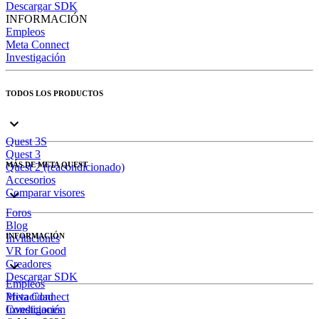
Descargar SDK
INFORMACIÓN
Empleos
Meta Connect
Investigación
TODOS LOS PRODUCTOS
Quest 3S
Quest 3
MÁS DE META QUEST
Quest 2 (reacondicionado)
Accesorios
Comparar visores
Foros
Blog
INFORMACIÓN
Invitaciones
VR for Good
Creadores
Descargar SDK
Empleos
Meta Connect
Privacidad
Investigación
Condiciones