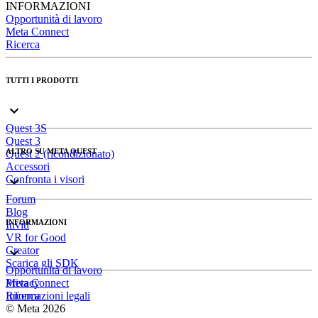
INFORMAZIONI
Opportunità di lavoro
Meta Connect
Ricerca
TUTTI I PRODOTTI
Quest 3S
Quest 3
ALTRO SU META QUEST
Quest 2 (ricondizionato)
Accessori
Confronta i visori
Forum
Blog
INFORMAZIONI
Inviti
VR for Good
Creator
Scarica gli SDK
Opportunità di lavoro
Meta Connect
Privacy
Ricerca
Informazioni legali
© Meta 2026