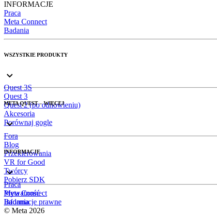
INFORMACJE
Praca
Meta Connect
Badania
WSZYSTKIE PRODUKTY
Quest 3S
Quest 3
META QUEST – WIĘCEJ
Quest 2 (po odnowieniu)
Akcesoria
Porównaj gogle
Fora
Blog
INFORMACJE
Przekierowania
VR for Good
Twórcy
Pobierz SDK
Praca
Meta Connect
Prywatność
Badania
Informacje prawne
© Meta 2026