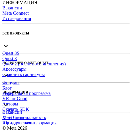
ИНФОРМАЦИЯ
Вакансии
Meta Connect
Исследования
ВСЕ ПРОДУКТЫ
Quest 3S
Quest 3
ПОДРОБНЕЕ О META QUEST
Quest 2 (после восстановления)
Аксессуары
Сравнить гарнитуры
Форумы
Блог
ИНФОРМАЦИЯ
Реферальная программа
VR for Good
Авторы
Скачать SDK
Вакансии
Meta Connect
Конфиденциальность
Исследования
Юридическая информация
© Meta 2026