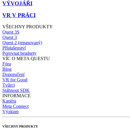
VÝVOJÁŘI
VR V PRÁCI
VŠECHNY PRODUKTY
Quest 3S
Quest 3
Quest 2 (repasovaný)
Příslušenství
Porovnat headsety
VÍC O META QUESTU
Fóra
Blog
Doporučení
VR for Good
Tvůrci
Stáhnout SDK
INFORMACE
Kariéra
Meta Connect
Výzkum
VŠECHNY PRODUKTY