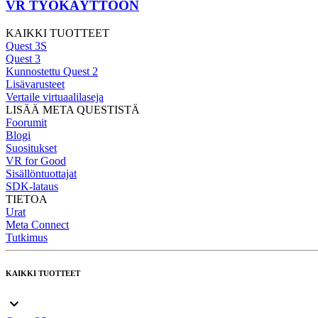
VR TYÖKÄYTTÖÖN
KAIKKI TUOTTEET
Quest 3S
Quest 3
Kunnostettu Quest 2
Lisävarusteet
Vertaile virtuaalilaseja
LISÄÄ META QUESTISTÄ
Foorumit
Blogi
Suositukset
VR for Good
Sisällöntuottajat
SDK-lataus
TIETOA
Urat
Meta Connect
Tutkimus
KAIKKI TUOTTEET