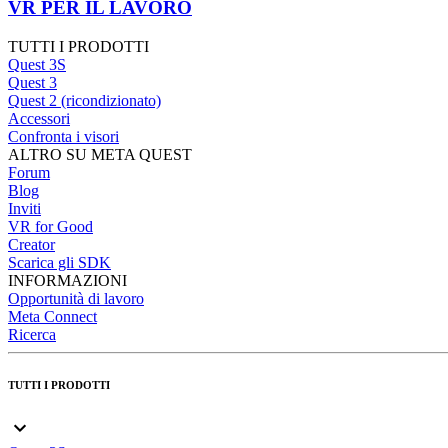
VR PER IL LAVORO
TUTTI I PRODOTTI
Quest 3S
Quest 3
Quest 2 (ricondizionato)
Accessori
Confronta i visori
ALTRO SU META QUEST
Forum
Blog
Inviti
VR for Good
Creator
Scarica gli SDK
INFORMAZIONI
Opportunità di lavoro
Meta Connect
Ricerca
TUTTI I PRODOTTI