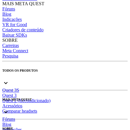
MAIS META QUEST
Fóruns
Blog
Indicações
VR for Good
Criadores de conteúdo
Baixar SDKs
SOBRE
Carreiras
Meta Connect
Pesquisa
TODOS OS PRODUTOS
Quest 3S
Quest 3
MAIS META QUEST
Quest 2 (Recondicionado)
Acessórios
Comparar headsets
Fóruns
Blog
SOBRE
Indicações