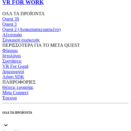
VR FOR WORK
ΟΛΑ ΤΑ ΠΡΟΪΟΝΤΑ
Quest 3S
Quest 3
Quest 2 (Ανακατασκευασμένο)
Αξεσουάρ
Σύγκριση συσκευής
ΠΕΡΙΣΣΟΤΕΡΑ ΓΙΑ ΤΟ META QUEST
Φόρουμ
Ιστολόγιο
Συστάσεις
VR For Good
Δημιουργοί
Λήψη SDK
ΠΛΗΡΟΦΟΡΙΕΣ
Θέσεις εργασίας
Meta Connect
Έρευνα
ΟΛΑ ΤΑ ΠΡΟΪΟΝΤΑ