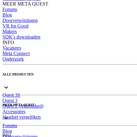
MEER META QUEST
Forums
Blog
Doorverwijzingen
VR for Good
Makers
SDK's downloaden
INFO
Vacatures
Meta Connect
Onderzoek
ALLE PRODUCTEN
Quest 3S
Quest 3
MEER META QUEST
Quest 2 (refurbished)
Accessoires
Headset vergelijken
Forums
Blog
INFO
Doorverwijzingen