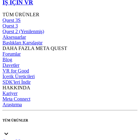
İŞ İÇİN VR
TÜM ÜRÜNLER
Quest 3S
Quest 3
Quest 2 (Yenilenmiş)
Aksesuarlar
Başlıkları Karşılaştır
DAHA FAZLA META QUEST
Forumlar
Blog
Davetler
VR for Good
İçerik Üreticileri
SDK'leri İndir
HAKKINDA
Kariyer
Meta Connect
Araştırma
TÜM ÜRÜNLER