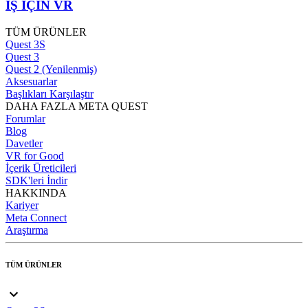
İŞ İÇİN VR
TÜM ÜRÜNLER
Quest 3S
Quest 3
Quest 2 (Yenilenmiş)
Aksesuarlar
Başlıkları Karşılaştır
DAHA FAZLA META QUEST
Forumlar
Blog
Davetler
VR for Good
İçerik Üreticileri
SDK'leri İndir
HAKKINDA
Kariyer
Meta Connect
Araştırma
TÜM ÜRÜNLER