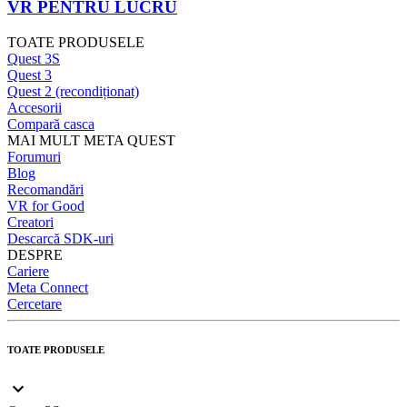
VR PENTRU LUCRU
TOATE PRODUSELE
Quest 3S
Quest 3
Quest 2 (recondiționat)
Accesorii
Compară casca
MAI MULT META QUEST
Forumuri
Blog
Recomandări
VR for Good
Creatori
Descarcă SDK-uri
DESPRE
Cariere
Meta Connect
Cercetare
TOATE PRODUSELE