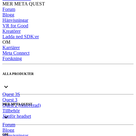
MER META QUEST
Forum
Blogg
Hänvisningar
VR for Good
Kreatörer
Ladda ned SDK:er
OM
Karriärer
Meta Connect
Forskning
ALLA PRODUKTER
Quest 3S
Quest 3
MER META QUEST
Quest 2 (renoverad)
Tillbehör
Jämför headset
Forum
Blogg
OM
Hänvisningar