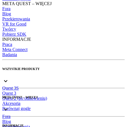
META QUEST – WIĘCEJ
Fora
Blog
Przekierowania
VR for Good
Twórcy
Pobierz SDK
INFORMACJE
Praca
Meta Connect
Badania
WSZYSTKIE PRODUKTY
Quest 3S
Quest 3
META QUEST – WIĘCEJ
Quest 2 (po odnowieniu)
Akcesoria
Porównaj gogle
Fora
Blog
INFORMACJE
Przekierowania