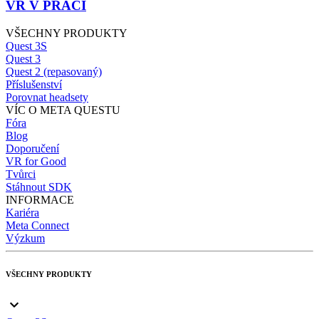
VR V PRÁCI
VŠECHNY PRODUKTY
Quest 3S
Quest 3
Quest 2 (repasovaný)
Příslušenství
Porovnat headsety
VÍC O META QUESTU
Fóra
Blog
Doporučení
VR for Good
Tvůrci
Stáhnout SDK
INFORMACE
Kariéra
Meta Connect
Výzkum
VŠECHNY PRODUKTY