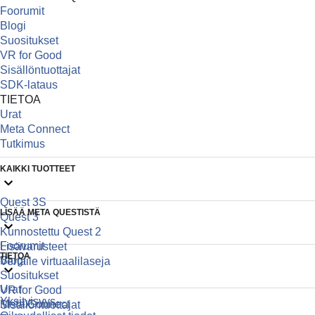
Foorumit
Blogi
Suositukset
VR for Good
Sisällöntuottajat
SDK-lataus
TIETOA
Urat
Meta Connect
Tutkimus
KAIKKI TUOTTEET
Quest 3S
LISÄÄ META QUESTISTÄ
Quest 3
Kunnostettu Quest 2
Foorumit
Lisävarusteet
TIETOA
Blogi
Vertaile virtuaalilaseja
Suositukset
Urat
VR for Good
Yksityisyys
Meta Connect
Sisällöntuottajat