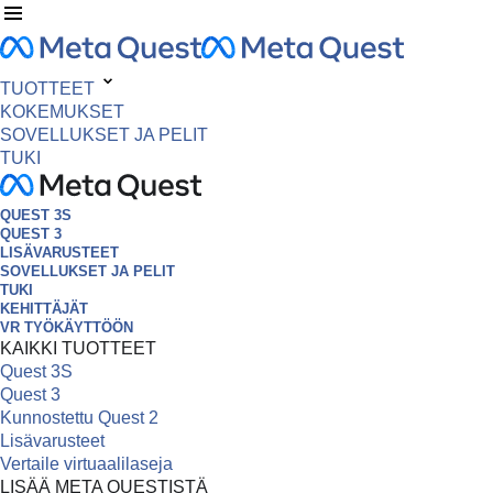
TUOTTEET
KOKEMUKSET
SOVELLUKSET JA PELIT
TUKI
QUEST 3S
QUEST 3
LISÄVARUSTEET
SOVELLUKSET JA PELIT
TUKI
KEHITTÄJÄT
VR TYÖKÄYTTÖÖN
KAIKKI TUOTTEET
Quest 3S
Quest 3
Kunnostettu Quest 2
Lisävarusteet
Vertaile virtuaalilaseja
LISÄÄ META QUESTISTÄ