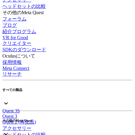
ヘッドセットの比較
その他のMeta Quest
フォーラム
ブログ
紹介プログラム
VR for Good
クリエイター
SDKのダウンロード
Oculusについて
採用情報
Meta Connect
リサーチ
すべての製品
Quest 3S
Quest 3
その他のMeta Quest
Quest 2 (再生品)
アクセサリー
ヘッドセットの比較