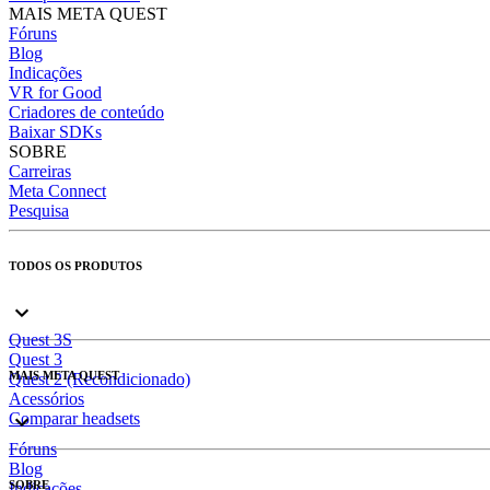
MAIS META QUEST
Fóruns
Blog
Indicações
VR for Good
Criadores de conteúdo
Baixar SDKs
SOBRE
Carreiras
Meta Connect
Pesquisa
TODOS OS PRODUTOS
Quest 3S
Quest 3
MAIS META QUEST
Quest 2 (Recondicionado)
Acessórios
Comparar headsets
Fóruns
Blog
SOBRE
Indicações