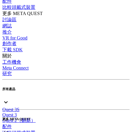
配件
比較頭戴式裝置
更多 META QUEST
討論區
網誌
推介
VR for Good
創作者
下載 SDK
關於
工作機會
Meta Connect
研究
所有產品
Quest 3S
Quest 3
更多 META QUEST
Quest 2（翻新）
配件