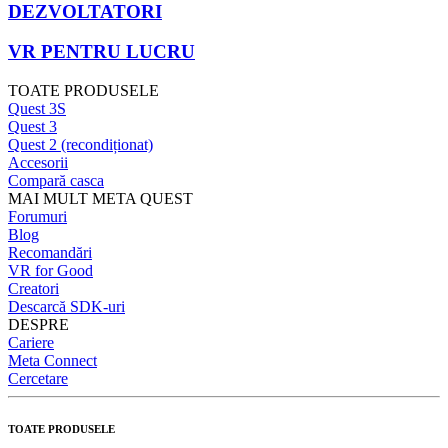
DEZVOLTATORI
VR PENTRU LUCRU
TOATE PRODUSELE
Quest 3S
Quest 3
Quest 2 (recondiționat)
Accesorii
Compară casca
MAI MULT META QUEST
Forumuri
Blog
Recomandări
VR for Good
Creatori
Descarcă SDK-uri
DESPRE
Cariere
Meta Connect
Cercetare
TOATE PRODUSELE