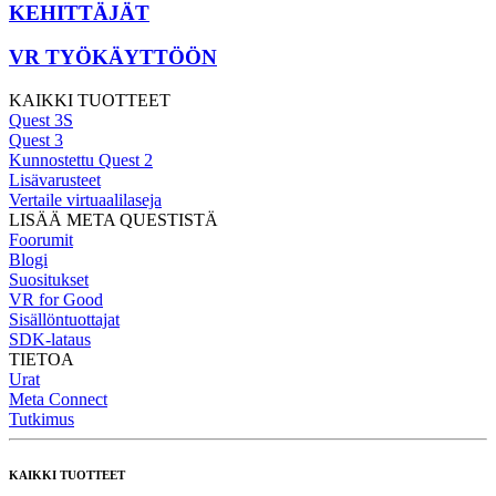
KEHITTÄJÄT
VR TYÖKÄYTTÖÖN
KAIKKI TUOTTEET
Quest 3S
Quest 3
Kunnostettu Quest 2
Lisävarusteet
Vertaile virtuaalilaseja
LISÄÄ META QUESTISTÄ
Foorumit
Blogi
Suositukset
VR for Good
Sisällöntuottajat
SDK-lataus
TIETOA
Urat
Meta Connect
Tutkimus
KAIKKI TUOTTEET