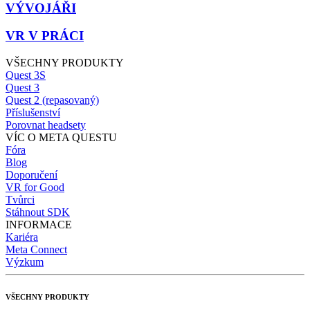
VÝVOJÁŘI
VR V PRÁCI
VŠECHNY PRODUKTY
Quest 3S
Quest 3
Quest 2 (repasovaný)
Příslušenství
Porovnat headsety
VÍC O META QUESTU
Fóra
Blog
Doporučení
VR for Good
Tvůrci
Stáhnout SDK
INFORMACE
Kariéra
Meta Connect
Výzkum
VŠECHNY PRODUKTY