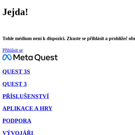
Jejda!
Tohle médium není k dispozici. Zkuste se přihlásit a prohlížeč ob
Přihlásit se
QUEST 3S
QUEST 3
PŘÍSLUŠENSTVÍ
APLIKACE A HRY
PODPORA
VÝVOJÁŘI