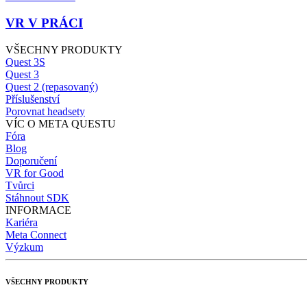
VR V PRÁCI
VŠECHNY PRODUKTY
Quest 3S
Quest 3
Quest 2 (repasovaný)
Příslušenství
Porovnat headsety
VÍC O META QUESTU
Fóra
Blog
Doporučení
VR for Good
Tvůrci
Stáhnout SDK
INFORMACE
Kariéra
Meta Connect
Výzkum
VŠECHNY PRODUKTY