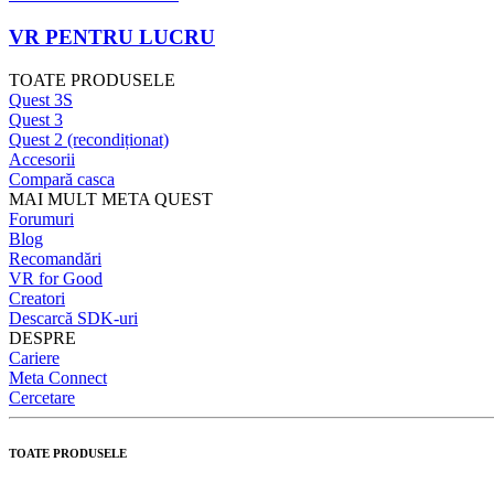
VR PENTRU LUCRU
TOATE PRODUSELE
Quest 3S
Quest 3
Quest 2 (recondiționat)
Accesorii
Compară casca
MAI MULT META QUEST
Forumuri
Blog
Recomandări
VR for Good
Creatori
Descarcă SDK-uri
DESPRE
Cariere
Meta Connect
Cercetare
TOATE PRODUSELE