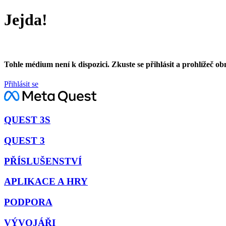
Jejda!
Tohle médium není k dispozici. Zkuste se přihlásit a prohlížeč ob
Přihlásit se
QUEST 3S
QUEST 3
PŘÍSLUŠENSTVÍ
APLIKACE A HRY
PODPORA
VÝVOJÁŘI