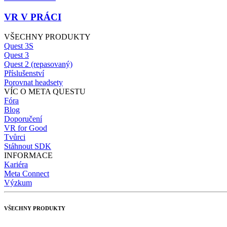
VR V PRÁCI
VŠECHNY PRODUKTY
Quest 3S
Quest 3
Quest 2 (repasovaný)
Příslušenství
Porovnat headsety
VÍC O META QUESTU
Fóra
Blog
Doporučení
VR for Good
Tvůrci
Stáhnout SDK
INFORMACE
Kariéra
Meta Connect
Výzkum
VŠECHNY PRODUKTY