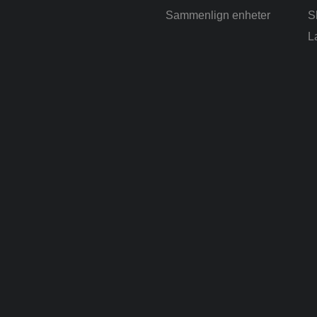
Sammenlign enheter
S
L