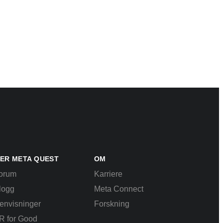
ER META QUEST
OM
orum
Karriere
logg
Meta Connect
envisninger
Forskning
R for Good