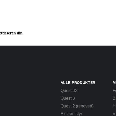
ttleseren din.
ALLE PRODUKTER
M
Quest 3S
F
Quest 3
B
Quest 2 (renovert)
H
Ekstrautstyr
V