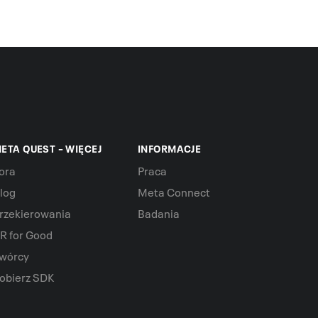
ETA QUEST – WIĘCEJ
INFORMACJE
ora
Praca
log
Meta Connect
rzekierowania
Badania
R for Good
wórcy
obierz SDK