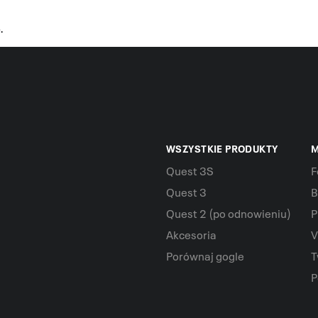
.
WSZYSTKIE PRODUKTY
M
Quest 3S
F
Quest 3
B
Quest 2 (po odnowieniu)
P
Akcesoria
V
Porównaj gogle
T
P