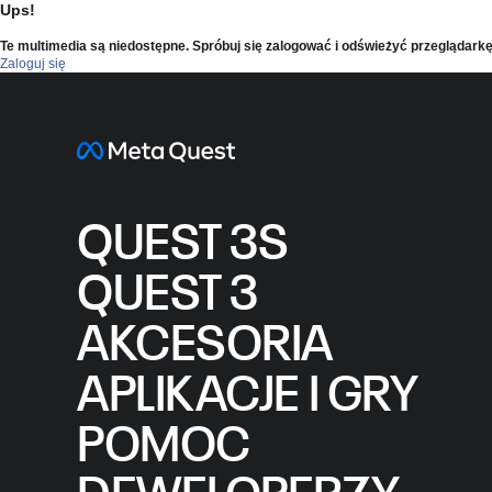
Ups!
Te multimedia są niedostępne. Spróbuj się zalogować i odświeżyć przeglądarkę
Zaloguj się
QUEST 3S
QUEST 3
AKCESORIA
APLIKACJE I GRY
POMOC
DEWELOPERZY