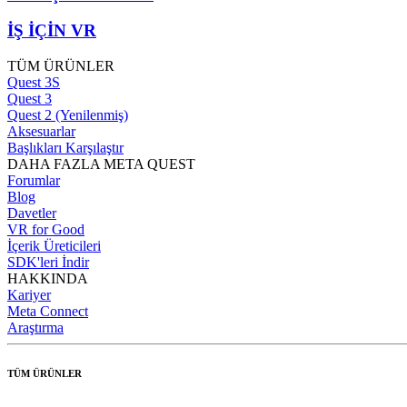
İŞ İÇİN VR
TÜM ÜRÜNLER
Quest 3S
Quest 3
Quest 2 (Yenilenmiş)
Aksesuarlar
Başlıkları Karşılaştır
DAHA FAZLA META QUEST
Forumlar
Blog
Davetler
VR for Good
İçerik Üreticileri
SDK'leri İndir
HAKKINDA
Kariyer
Meta Connect
Araştırma
TÜM ÜRÜNLER