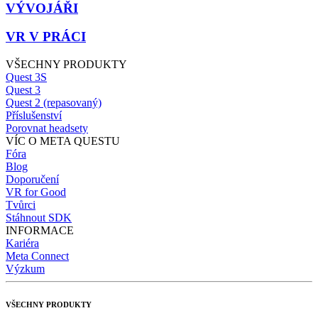
VÝVOJÁŘI
VR V PRÁCI
VŠECHNY PRODUKTY
Quest 3S
Quest 3
Quest 2 (repasovaný)
Příslušenství
Porovnat headsety
VÍC O META QUESTU
Fóra
Blog
Doporučení
VR for Good
Tvůrci
Stáhnout SDK
INFORMACE
Kariéra
Meta Connect
Výzkum
VŠECHNY PRODUKTY