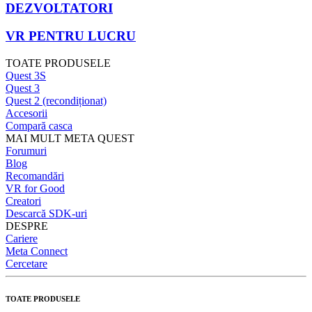
DEZVOLTATORI
VR PENTRU LUCRU
TOATE PRODUSELE
Quest 3S
Quest 3
Quest 2 (recondiționat)
Accesorii
Compară casca
MAI MULT META QUEST
Forumuri
Blog
Recomandări
VR for Good
Creatori
Descarcă SDK-uri
DESPRE
Cariere
Meta Connect
Cercetare
TOATE PRODUSELE